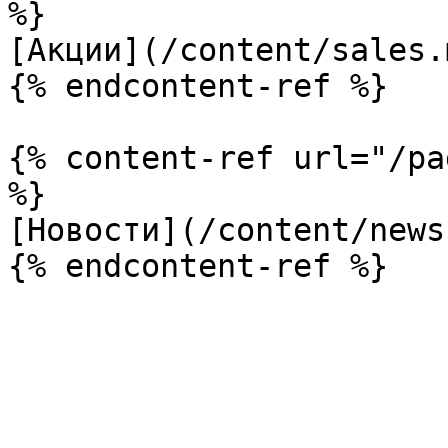
%}

[Акции](/content/sales.m
{% endcontent-ref %}

{% content-ref url="/pa
%}

[Новости](/content/news.